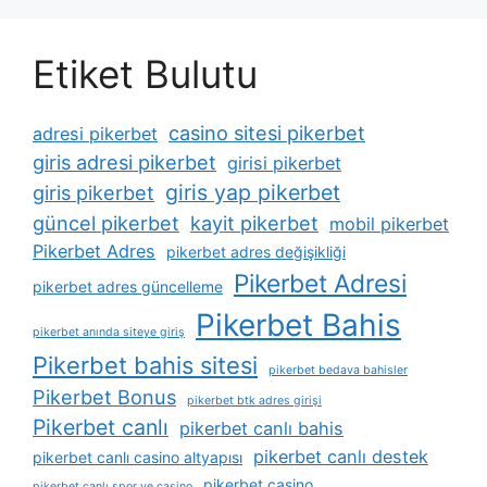
Etiket Bulutu
casino sitesi pikerbet
adresi pikerbet
giris adresi pikerbet
girisi pikerbet
giris yap pikerbet
giris pikerbet
güncel pikerbet
kayit pikerbet
mobil pikerbet
Pikerbet Adres
pikerbet adres değişikliği
Pikerbet Adresi
pikerbet adres güncelleme
Pikerbet Bahis
pikerbet anında siteye giriş
Pikerbet bahis sitesi
pikerbet bedava bahisler
Pikerbet Bonus
pikerbet btk adres girişi
Pikerbet canlı
pikerbet canlı bahis
pikerbet canlı destek
pikerbet canlı casino altyapısı
pikerbet casino
pikerbet canlı spor ve casino