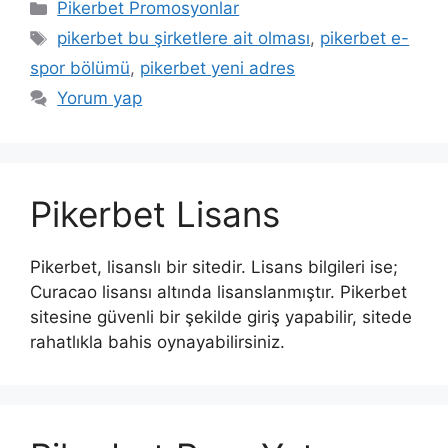
Kategoriler
Pikerbet Promosyonlar
Etiketler
pikerbet bu şirketlere ait olması
,
pikerbet e-
spor bölümü
,
pikerbet yeni adres
Yorum yap
Pikerbet Lisans
Pikerbet, lisanslı bir sitedir. Lisans bilgileri ise;
Curacao lisansı altında lisanslanmıştır. Pikerbet
sitesine güvenli bir şekilde giriş yapabilir, sitede
rahatlıkla bahis oynayabilirsiniz.