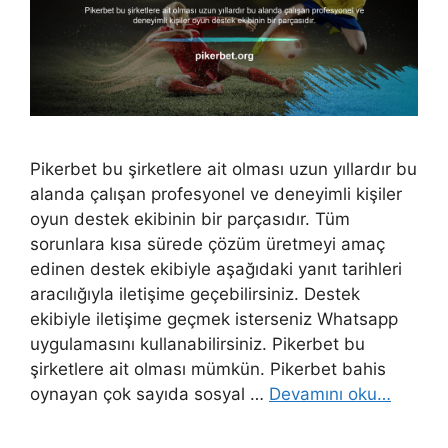
Pikerbet bu şirketlere ait olması uzun yıllardır bu
alanda çalışan profesyonel ve deneyimli kişiler
oyun destek ekibinin bir parçasıdır. Tüm
sorunlara kısa sürede çözüm üretmeyi amaç
edinen destek ekibiyle aşağıdaki yanıt tarihleri ​​
aracılığıyla iletişime geçebilirsiniz. Destek
ekibiyle iletişime geçmek isterseniz Whatsapp
uygulamasını kullanabilirsiniz. Pikerbet bu
şirketlere ait olması mümkün. Pikerbet bahis
oynayan çok sayıda sosyal …
Devamını oku…