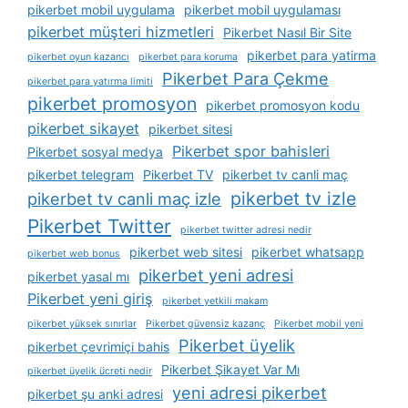
pikerbet mobil uygulama
pikerbet mobil uygulaması
pikerbet müşteri hizmetleri
Pikerbet Nasıl Bir Site
pikerbet para yatirma
pikerbet oyun kazancı
pikerbet para koruma
Pikerbet Para Çekme
pikerbet para yatırma limiti
pikerbet promosyon
pikerbet promosyon kodu
pikerbet sikayet
pikerbet sitesi
Pikerbet spor bahisleri
Pikerbet sosyal medya
pikerbet telegram
Pikerbet TV
pikerbet tv canli maç
pikerbet tv izle
pikerbet tv canli maç izle
Pikerbet Twitter
pikerbet twitter adresi nedir
pikerbet web sitesi
pikerbet whatsapp
pikerbet web bonus
pikerbet yeni adresi
pikerbet yasal mı
Pikerbet yeni giriş
pikerbet yetkili makam
pikerbet yüksek sınırlar
Pikerbet güvensiz kazanç
Pikerbet mobil yeni
Pikerbet üyelik
pikerbet çevrimiçi bahis
Pikerbet Şikayet Var Mı
pikerbet üyelik ücreti nedir
yeni adresi pikerbet
pikerbet şu anki adresi