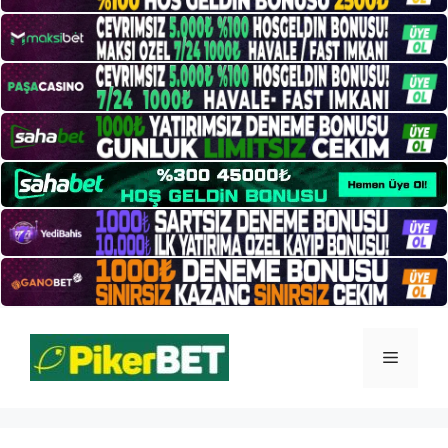
İçeriğe
atla
Menü