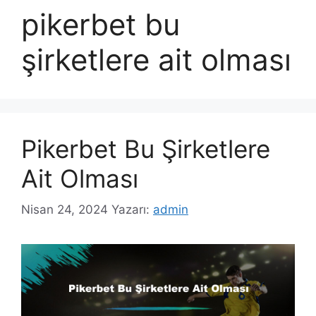
pikerbet bu
şirketlere ait olması
Pikerbet Bu Şirketlere
Ait Olması
Nisan 24, 2024
Yazarı:
admin