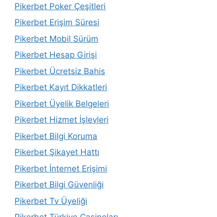
Pikerbet Poker Çeşitleri
Pikerbet Erişim Süresi
Pikerbet Mobil Sürüm
Pikerbet Hesap Girişi
Pikerbet Ücretsiz Bahis
Pikerbet Kayıt Dikkatleri
Pikerbet Üyelik Belgeleri
Pikerbet Hizmet İşlevleri
Pikerbet Bilgi Koruma
Pikerbet Şikayet Hattı
Pikerbet İnternet Erişimi
Pikerbet Bilgi Güvenliği
Pikerbet Tv Üyeliği