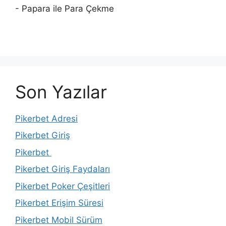
- Papara ile Para Çekme
Son Yazılar
Pikerbet Adresi
Pikerbet Giriş
Pikerbet
Pikerbet Giriş Faydaları
Pikerbet Poker Çeşitleri
Pikerbet Erişim Süresi
Pikerbet Mobil Sürüm