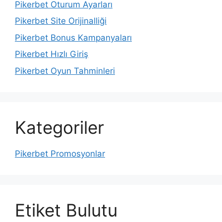
Pikerbet Oturum Ayarları
Pikerbet Site Orijinalliği
Pikerbet Bonus Kampanyaları
Pikerbet Hızlı Giriş
Pikerbet Oyun Tahminleri
Kategoriler
Pikerbet Promosyonlar
Etiket Bulutu