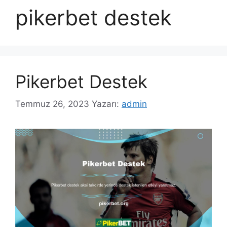
pikerbet destek
Pikerbet Destek
Temmuz 26, 2023
Yazarı:
admin