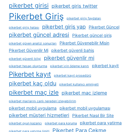
pikerbet girisi
pikerbet giris twitter
Pikerbet Giriş
pikerbet giriş faydaları
pikerbet giriş yap
Pikerbet Güncel
pikerbet giriş hatası
pikerbet güncel adresi
Pikerbet güncel giriş
Pikerbet Güvenebilir Misin
pikerbet güven analizi sonuçları
Pikerbet Güvenilir Mi
pikerbet güvenli bahis
pikerbet güvenlir mi
pikerbet güvenli bilgi
pikerbet kayit
pikerbet hesap oluşturma
pikerbet i̇çin ödeme kanıtı
Pikerbet kayıt
pikerbet kayıt prosedürü
pikerbet kaç oldu
pikerbet kullanıcı emniyeti
pikerbet maç izle
pikerbet maç izleme
pikerbet maçlarını canlı nereden i̇zleyebilirim
pikerbet mobil uygulama
pikerbet mobil uygulaması
pikerbet müşteri hizmetleri
Pikerbet Nasıl Bir Site
pikerbet para yatirma
pikerbet oyun kazancı
pikerbet para koruma
Pikerbet Para Çekme
pikerbet para yatırma limiti