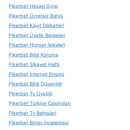
Pikerbet Hesap Girişi
Pikerbet Ücretsiz Bahis
Pikerbet Kayıt Dikkatleri
Pikerbet Üyelik Belgeleri
Pikerbet Hizmet İşlevleri
Pikerbet Bilgi Koruma
Pikerbet Şikayet Hattı
Pikerbet İnternet Erişimi
Pikerbet Bilgi Güvenliği
Pikerbet Tv Üyeliği
Pikerbet Türkiye Casinoları
Pikerbet Tv Bahisleri
Pikerbet Bingo İncelemesi