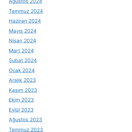
Ağustos 2024
Temmuz 2024
Haziran 2024
Mayıs 2024
Nisan 2024
Mart 2024
Şubat 2024
Ocak 2024
Aralık 2023
Kasım 2023
Ekim 2023
Eylül 2023
Ağustos 2023
Temmuz 2023