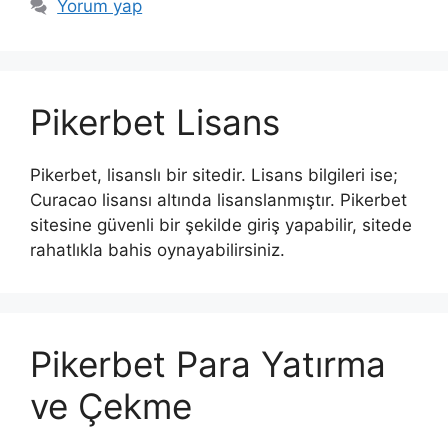
Yorum yap
Pikerbet Lisans
Pikerbet, lisanslı bir sitedir. Lisans bilgileri ise;
Curacao lisansı altında lisanslanmıştır. Pikerbet
sitesine güvenli bir şekilde giriş yapabilir, sitede
rahatlıkla bahis oynayabilirsiniz.
Pikerbet Para Yatırma
ve Çekme