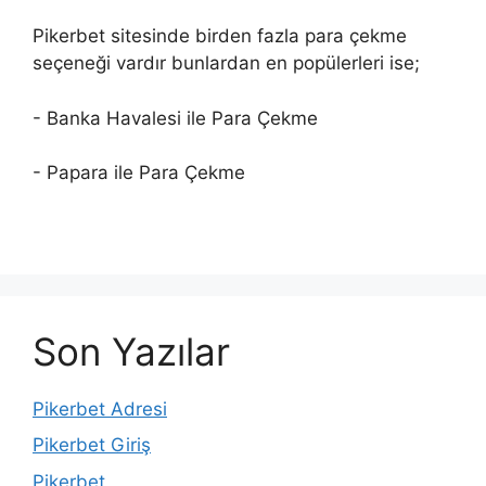
Pikerbet sitesinde birden fazla para çekme
seçeneği vardır bunlardan en popülerleri ise;
- Banka Havalesi ile Para Çekme
- Papara ile Para Çekme
Son Yazılar
Pikerbet Adresi
Pikerbet Giriş
Pikerbet