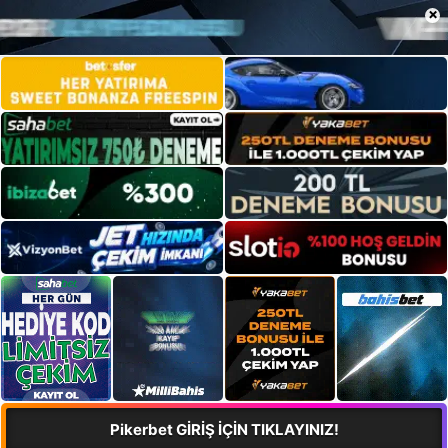
×
Pikerbet GİRİŞ İÇİN TIKLAYINIZ!