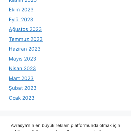
Ekim 2023
Eylül 2023
Ağustos 2023
Temmuz 2023
Haziran 2023
Mayıs 2023
Nisan 2023
Mart 2023
Şubat 2023
Ocak 2023
Avrasya'nın en büyük reklam platformunda olmak için