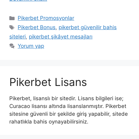
Kategoriler
Pikerbet Promosyonlar
Etiketler
Pikerbet Bonus
,
pikerbet güvenilir bahis
siteleri
,
pikerbet şikâyet mesajları
Yorum yap
Pikerbet Lisans
Pikerbet, lisanslı bir sitedir. Lisans bilgileri ise;
Curacao lisansı altında lisanslanmıştır. Pikerbet
sitesine güvenli bir şekilde giriş yapabilir, sitede
rahatlıkla bahis oynayabilirsiniz.