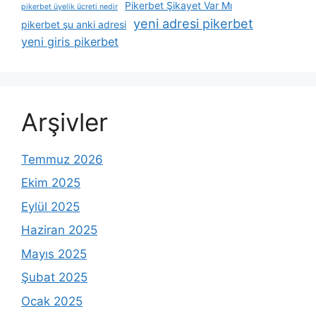
Pikerbet Şikayet Var Mı
pikerbet üyelik ücreti nedir
yeni adresi pikerbet
pikerbet şu anki adresi
yeni giris pikerbet
Arşivler
Temmuz 2026
Ekim 2025
Eylül 2025
Haziran 2025
Mayıs 2025
Şubat 2025
Ocak 2025