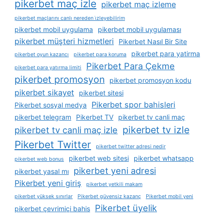
pikerbet maç izle
pikerbet maç izleme
pikerbet maçlarını canlı nereden i̇zleyebilirim
pikerbet mobil uygulama
pikerbet mobil uygulaması
pikerbet müşteri hizmetleri
Pikerbet Nasıl Bir Site
pikerbet para yatirma
pikerbet oyun kazancı
pikerbet para koruma
Pikerbet Para Çekme
pikerbet para yatırma limiti
pikerbet promosyon
pikerbet promosyon kodu
pikerbet sikayet
pikerbet sitesi
Pikerbet spor bahisleri
Pikerbet sosyal medya
pikerbet telegram
Pikerbet TV
pikerbet tv canli maç
pikerbet tv izle
pikerbet tv canli maç izle
Pikerbet Twitter
pikerbet twitter adresi nedir
pikerbet web sitesi
pikerbet whatsapp
pikerbet web bonus
pikerbet yeni adresi
pikerbet yasal mı
Pikerbet yeni giriş
pikerbet yetkili makam
pikerbet yüksek sınırlar
Pikerbet güvensiz kazanç
Pikerbet mobil yeni
Pikerbet üyelik
pikerbet çevrimiçi bahis