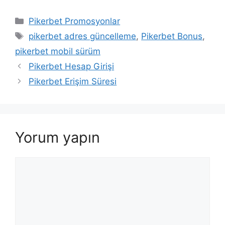
Kategoriler
Pikerbet Promosyonlar
Etiketler
pikerbet adres güncelleme
,
Pikerbet Bonus
,
pikerbet mobil sürüm
Pikerbet Hesap Girişi
Pikerbet Erişim Süresi
Yorum yapın
Yorum