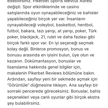
edebilirsiniz. Pikerbet Sports Mevcut Adresi
değişti. Spor etkinliklerinde ve casino
satışlarında oyun oynayabileceğiniz ve bahisler
yapabileceğiniz birçok yer var. İnsanların
oynayabileceği voleybol, basketbol, hentbol,
futbol, bakara, tazı yarışı, at yarışı, poker, Türk
poker, blackjack, 21, rulet ve daha fazlası gibi
birçok farklı spor var. En iyi seçeneği seçmek
kolay değil. Binlerce promosyon, bonus ve
bonusu arasında en iyisini bulun, üye olun ve
kazanın. Dokümantasyon, bonuslar ve
lisanslama hakkında genel bilgiler için,
makalenin Pikerbet Reviews bölümüne bakın.
Ardından, sayfayı yeni bir sekmede açmak için
“Görüntüle” düğmesine tıklayın. Ana sayfayı bir
sonraki pencerede göreceksiniz. Bonuslar, bahis
seçenekleri veya canlı oyunlar gibi birçok ekstra
şey bulabilirsiniz.