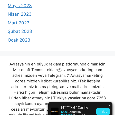
Mayıs 2023
Nisan 2023
Mart 2023
Şubat 2023
Ocak 2023
Avrasya'nın en büyük reklam platformunda olmak için
Microsoft Teams:
reklam@avrasyamarketing.com
adresimizden veya Telegram: @Avrasyamarketing
adresimizden irtibat kurabilirsiniz. (Tek iletişim
adreslerimiz teams / telegram ve mail adresimizdir.
Harici hiçbir iletişim adresimiz bulunmamaktadır.
Lütfen itibar etmeyiniz.) Türkiye yasalarına göre 7258
sayılı kanun uyarınca yasa dışı bahis oynamanın
cezaları mevcuttur. Şu an bulunduğunuz site hiç bir
şekilde illegal bahis oyunları oynatmıyor ve oynamaya