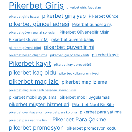
Pikerbet Giriş
pikerbet giriş faydaları
pikerbet giriş yap
Pikerbet Güncel
pikerbet giriş hatası
pikerbet güncel adresi
Pikerbet güncel giriş
Pikerbet Güvenebilir Misin
pikerbet güven analizi sonuçları
Pikerbet Güvenilir Mi
pikerbet güvenli bahis
pikerbet güvenlir mi
pikerbet güvenli bilgi
pikerbet kayit
pikerbet hesap oluşturma
pikerbet i̇çin ödeme kanıtı
Pikerbet kayıt
pikerbet kayıt prosedürü
pikerbet kaç oldu
pikerbet kullanıcı emniyeti
pikerbet maç izle
pikerbet maç izleme
pikerbet maçlarını canlı nereden i̇zleyebilirim
pikerbet mobil uygulama
pikerbet mobil uygulaması
pikerbet müşteri hizmetleri
Pikerbet Nasıl Bir Site
pikerbet para yatirma
pikerbet oyun kazancı
pikerbet para koruma
Pikerbet Para Çekme
pikerbet para yatırma limiti
pikerbet promosyon
pikerbet promosyon kodu