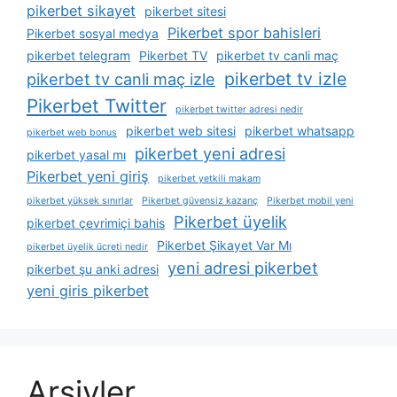
pikerbet sikayet
pikerbet sitesi
Pikerbet spor bahisleri
Pikerbet sosyal medya
pikerbet telegram
Pikerbet TV
pikerbet tv canli maç
pikerbet tv izle
pikerbet tv canli maç izle
Pikerbet Twitter
pikerbet twitter adresi nedir
pikerbet web sitesi
pikerbet whatsapp
pikerbet web bonus
pikerbet yeni adresi
pikerbet yasal mı
Pikerbet yeni giriş
pikerbet yetkili makam
pikerbet yüksek sınırlar
Pikerbet güvensiz kazanç
Pikerbet mobil yeni
Pikerbet üyelik
pikerbet çevrimiçi bahis
Pikerbet Şikayet Var Mı
pikerbet üyelik ücreti nedir
yeni adresi pikerbet
pikerbet şu anki adresi
yeni giris pikerbet
Arşivler