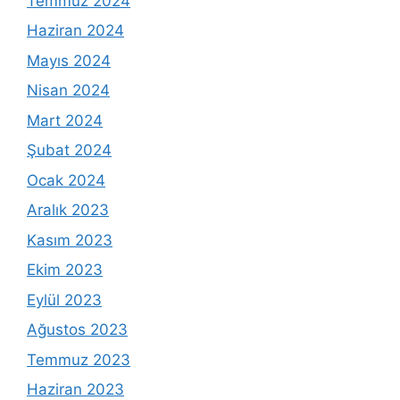
Temmuz 2024
Haziran 2024
Mayıs 2024
Nisan 2024
Mart 2024
Şubat 2024
Ocak 2024
Aralık 2023
Kasım 2023
Ekim 2023
Eylül 2023
Ağustos 2023
Temmuz 2023
Haziran 2023