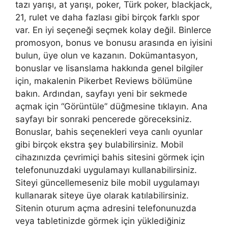
tazı yarışı, at yarışı, poker, Türk poker, blackjack,
21, rulet ve daha fazlası gibi birçok farklı spor
var. En iyi seçeneği seçmek kolay değil. Binlerce
promosyon, bonus ve bonusu arasında en iyisini
bulun, üye olun ve kazanın. Dokümantasyon,
bonuslar ve lisanslama hakkında genel bilgiler
için, makalenin Pikerbet Reviews bölümüne
bakın. Ardından, sayfayı yeni bir sekmede
açmak için “Görüntüle” düğmesine tıklayın. Ana
sayfayı bir sonraki pencerede göreceksiniz.
Bonuslar, bahis seçenekleri veya canlı oyunlar
gibi birçok ekstra şey bulabilirsiniz. Mobil
cihazınızda çevrimiçi bahis sitesini görmek için
telefonunuzdaki uygulamayı kullanabilirsiniz.
Siteyi güncellemeseniz bile mobil uygulamayı
kullanarak siteye üye olarak katılabilirsiniz.
Sitenin oturum açma adresini telefonunuzda
veya tabletinizde görmek için yüklediğiniz