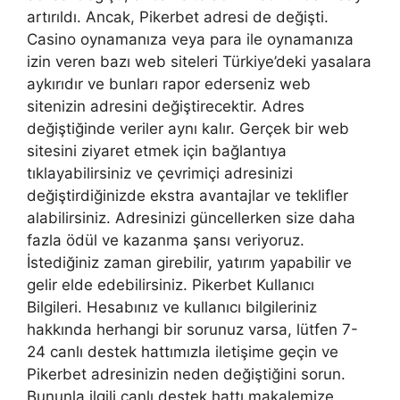
artırıldı. Ancak, Pikerbet adresi de değişti.
Casino oynamanıza veya para ile oynamanıza
izin veren bazı web siteleri Türkiye’deki yasalara
aykırıdır ve bunları rapor ederseniz web
sitenizin adresini değiştirecektir. Adres
değiştiğinde veriler aynı kalır. Gerçek bir web
sitesini ziyaret etmek için bağlantıya
tıklayabilirsiniz ve çevrimiçi adresinizi
değiştirdiğinizde ekstra avantajlar ve teklifler
alabilirsiniz. Adresinizi güncellerken size daha
fazla ödül ve kazanma şansı veriyoruz.
İstediğiniz zaman girebilir, yatırım yapabilir ve
gelir elde edebilirsiniz. Pikerbet Kullanıcı
Bilgileri. Hesabınız ve kullanıcı bilgileriniz
hakkında herhangi bir sorunuz varsa, lütfen 7-
24 canlı destek hattımızla iletişime geçin ve
Pikerbet adresinizin neden değiştiğini sorun.
Bununla ilgili canlı destek hattı makalemize