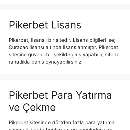
Pikerbet Lisans
Pikerbet, lisanslı bir sitedir. Lisans bilgileri ise;
Curacao lisansı altında lisanslanmıştır. Pikerbet
sitesine güvenli bir şekilde giriş yapabilir, sitede
rahatlıkla bahis oynayabilirsiniz.
Pikerbet Para Yatırma
ve Çekme
Pikerbet sitesinde dörtden fazla para yatırma
seçeneği vardır bunlardan en popülerleri ise;