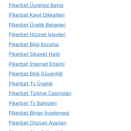
Pikerbet Ücretsiz Bahis
Pikerbet Kayıt Dikkatleri
Pikerbet Üyelik Belgeleri
Pikerbet Hizmet İşlevleri
Pikerbet Bilgi Koruma
Pikerbet Şikayet Hattı
Pikerbet İnternet Erişimi
Pikerbet Bilgi Güvenliği
Pikerbet Tv Üyeliği
Pikerbet Türkiye Casinoları
Pikerbet Tv Bahisleri
Pikerbet Bingo İncelemesi
Pikerbet Oturum Ayarları