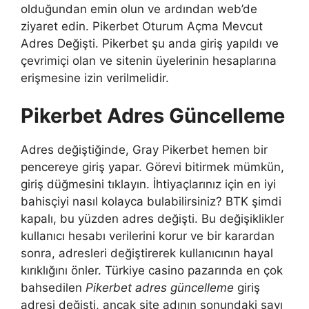
olduğundan emin olun ve ardından web’de
ziyaret edin. Pikerbet Oturum Açma Mevcut
Adres Değişti. Pikerbet şu anda giriş yapıldı ve
çevrimiçi olan ve sitenin üyelerinin hesaplarına
erişmesine izin verilmelidir.
Pikerbet Adres Güncelleme
Adres değiştiğinde, Gray Pikerbet hemen bir
pencereye giriş yapar. Görevi bitirmek mümkün,
giriş düğmesini tıklayın. İhtiyaçlarınız için en iyi
bahisçiyi nasıl kolayca bulabilirsiniz? BTK şimdi
kapalı, bu yüzden adres değişti. Bu değişiklikler
kullanıcı hesabı verilerini korur ve bir karardan
sonra, adresleri değiştirerek kullanıcının hayal
kırıklığını önler. Türkiye casino pazarında en çok
bahsedilen
Pikerbet adres güncelleme
giriş
adresi değişti, ancak site adının sonundaki sayı