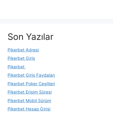
Son Yazılar
Pikerbet Adresi
Pikerbet Giriş
Pikerbet
Pikerbet Giriş Faydaları
Pikerbet Poker Çeşitleri
Pikerbet Erişim Süresi
Pikerbet Mobil Sürüm
Pikerbet Hesap Girişi