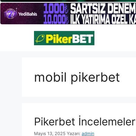
İçeriğe
atla
mobil pikerbet
Pikerbet İncelemeler
Mayıs 13, 2025
Yazarı:
admin