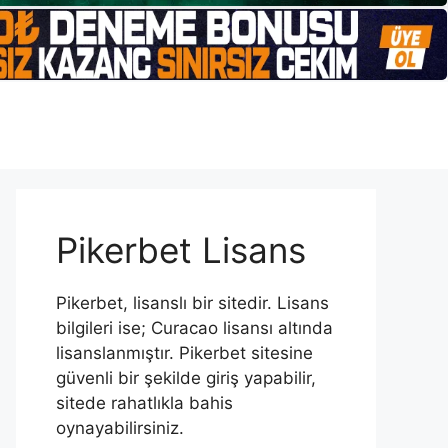
Pikerbet Lisans
Pikerbet, lisanslı bir sitedir. Lisans
bilgileri ise; Curacao lisansı altında
lisanslanmıştır. Pikerbet sitesine
güvenli bir şekilde giriş yapabilir,
sitede rahatlıkla bahis
oynayabilirsiniz.