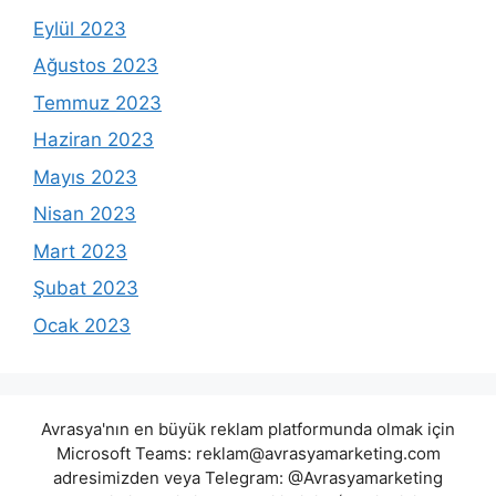
Eylül 2023
Ağustos 2023
Temmuz 2023
Haziran 2023
Mayıs 2023
Nisan 2023
Mart 2023
Şubat 2023
Ocak 2023
Avrasya'nın en büyük reklam platformunda olmak için
Microsoft Teams:
reklam@avrasyamarketing.com
adresimizden veya Telegram: @Avrasyamarketing