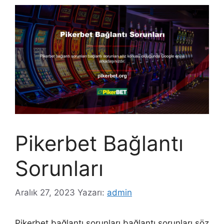
Pikerbet Bağlantı
Sorunları
Aralık 27, 2023
Yazarı:
admin
Pikerbet bağlantı sorunları bağlantı sorunları söz