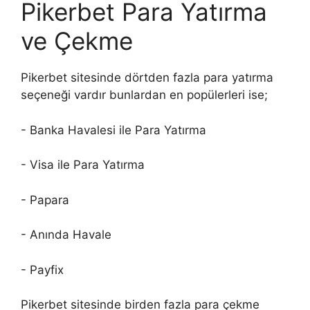
Pikerbet Para Yatırma
ve Çekme
Pikerbet sitesinde dörtden fazla para yatırma
seçeneği vardır bunlardan en popülerleri ise;
- Banka Havalesi ile Para Yatırma
- Visa ile Para Yatırma
- Papara
- Anında Havale
- Payfix
Pikerbet sitesinde birden fazla para çekme