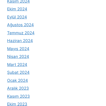
Kasım 2024
Ekim 2024
Eylül 2024
Ağustos 2024
Temmuz 2024
Haziran 2024
Mayıs 2024
Nisan 2024
Mart 2024
Şubat 2024
Ocak 2024
Aralık 2023
Kasım 2023
Ekim 2023