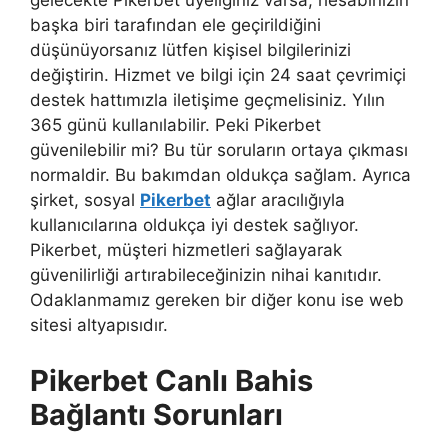
gelecekte Pikerbet üyeliğiniz varsa, hesabınızın
başka biri tarafından ele geçirildiğini
düşünüyorsanız lütfen kişisel bilgilerinizi
değiştirin. Hizmet ve bilgi için 24 saat çevrimiçi
destek hattımızla iletişime geçmelisiniz. Yılın
365 günü kullanılabilir. Peki Pikerbet
güvenilebilir mi? Bu tür soruların ortaya çıkması
normaldir. Bu bakımdan oldukça sağlam. Ayrıca
şirket, sosyal
Pikerbet
ağlar aracılığıyla
kullanıcılarına oldukça iyi destek sağlıyor.
Pikerbet, müşteri hizmetleri sağlayarak
güvenilirliği artırabileceğinizin nihai kanıtıdır.
Odaklanmamız gereken bir diğer konu ise web
sitesi altyapısıdır.
Pikerbet Canlı Bahis
Bağlantı Sorunları