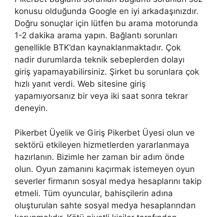
konusu olduğunda Google en iyi arkadaşınızdır.
Doğru sonuçlar için lütfen bu arama motorunda
1-2 dakika arama yapın. Bağlantı sorunları
genellikle BTK’dan kaynaklanmaktadır. Çok
nadir durumlarda teknik sebeplerden dolayı
giriş yapamayabilirsiniz. Şirket bu sorunlara çok
hızlı yanıt verdi. Web sitesine giriş
yapamıyorsanız bir veya iki saat sonra tekrar
deneyin.
Pikerbet Üyelik ve Giriş Pikerbet Üyesi olun ve
sektörü etkileyen hizmetlerden yararlanmaya
hazırlanın. Bizimle her zaman bir adım önde
olun. Oyun zamanını kaçırmak istemeyen oyun
severler firmanın sosyal medya hesaplarını takip
etmeli. Tüm oyuncular, bahisçilerin adına
oluşturulan sahte sosyal medya hesaplarından