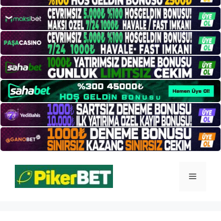
İçeriğe
atla
Menü