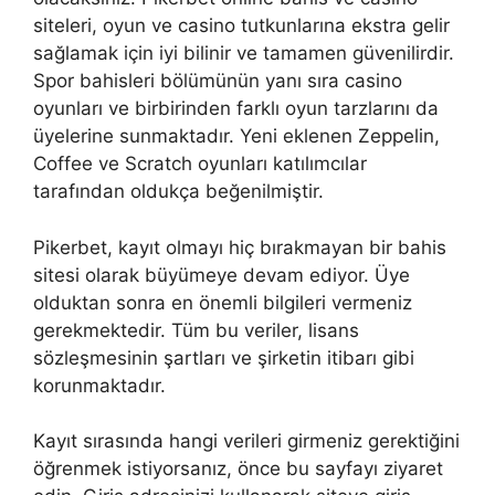
siteleri, oyun ve casino tutkunlarına ekstra gelir
sağlamak için iyi bilinir ve tamamen güvenilirdir.
Spor bahisleri bölümünün yanı sıra casino
oyunları ve birbirinden farklı oyun tarzlarını da
üyelerine sunmaktadır. Yeni eklenen Zeppelin,
Coffee ve Scratch oyunları katılımcılar
tarafından oldukça beğenilmiştir.
Pikerbet, kayıt olmayı hiç bırakmayan bir bahis
sitesi olarak büyümeye devam ediyor. Üye
olduktan sonra en önemli bilgileri vermeniz
gerekmektedir. Tüm bu veriler, lisans
sözleşmesinin şartları ve şirketin itibarı gibi
korunmaktadır.
Kayıt sırasında hangi verileri girmeniz gerektiğini
öğrenmek istiyorsanız, önce bu sayfayı ziyaret