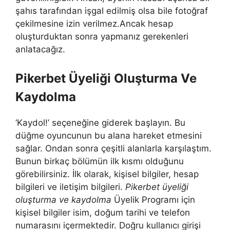
şahıs tarafından işgal edilmiş olsa bile fotoğraf
çekilmesine izin verilmez.Ancak hesap
oluşturduktan sonra yapmanız gerekenleri
anlatacağız.
Pikerbet Üyeliği Oluşturma Ve
Kaydolma
‘Kaydol!’ seçeneğine giderek başlayın. Bu
düğme oyuncunun bu alana hareket etmesini
sağlar. Ondan sonra çeşitli alanlarla karşılaştım.
Bunun birkaç bölümün ilk kısmı olduğunu
görebilirsiniz. İlk olarak, kişisel bilgiler, hesap
bilgileri ve iletişim bilgileri.
Pikerbet üyeliği
oluşturma ve kaydolma
Üyelik Programı için
kişisel bilgiler isim, doğum tarihi ve telefon
numarasını içermektedir. Doğru kullanıcı girişi