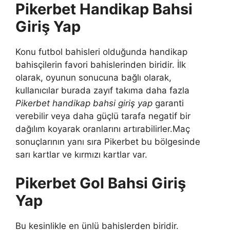
Pikerbet Handikap Bahsi
Giriş Yap
Konu futbol bahisleri olduğunda handikap
bahisçilerin favori bahislerinden biridir. İlk
olarak, oyunun sonucuna bağlı olarak,
kullanıcılar burada zayıf takıma daha fazla
Pikerbet handikap bahsi giriş yap
garanti
verebilir veya daha güçlü tarafa negatif bir
dağılım koyarak oranlarını artırabilirler.Maç
sonuçlarının yanı sıra Pikerbet bu bölgesinde
sarı kartlar ve kırmızı kartlar var.
Pikerbet Gol Bahsi Giriş
Yap
Bu kesinlikle en ünlü bahislerden biridir.