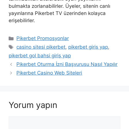
bulmakta zorlanabilirler. Üyeler, sitenin canlı
yayınlarına Pikerbet TV üzerinden kolayca
erişebilirler.
Kategoriler
Pikerbet Promosyonlar
Etiketler
casino sitesi pikerbet
,
pikerbet giriş yap
,
pikerbet gol bahsi giriş yap
Pikerbet Oturma İzni Başvurusu Nasıl Yapılır
Pikerbet Casino Web Siteleri
Yorum yapın
Yorum