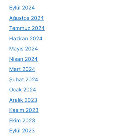
Eylül 2024
Ağustos 2024
Temmuz 2024
Haziran 2024
Mayıs 2024
Nisan 2024
Mart 2024
Şubat 2024
Ocak 2024
Aralık 2023
Kasım 2023
Ekim 2023
Eylül 2023