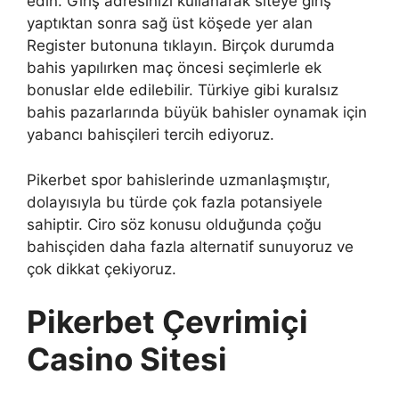
edin. Giriş adresinizi kullanarak siteye giriş
yaptıktan sonra sağ üst köşede yer alan
Register butonuna tıklayın. Birçok durumda
bahis yapılırken maç öncesi seçimlerle ek
bonuslar elde edilebilir. Türkiye gibi kuralsız
bahis pazarlarında büyük bahisler oynamak için
yabancı bahisçileri tercih ediyoruz.
Pikerbet spor bahislerinde uzmanlaşmıştır,
dolayısıyla bu türde çok fazla potansiyele
sahiptir. Ciro söz konusu olduğunda çoğu
bahisçiden daha fazla alternatif sunuyoruz ve
çok dikkat çekiyoruz.
Pikerbet Çevrimiçi
Casino Sitesi