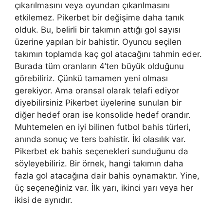
çıkarılmasını veya oyundan çıkarılmasını
etkilemez. Pikerbet bir değişime daha tanık
olduk. Bu, belirli bir takımın attığı gol sayısı
üzerine yapılan bir bahistir. Oyuncu seçilen
takımın toplamda kaç gol atacağını tahmin eder.
Burada tüm oranların 4’ten büyük olduğunu
görebiliriz. Çünkü tamamen yeni olması
gerekiyor. Ama oransal olarak telafi ediyor
diyebilirsiniz Pikerbet üyelerine sunulan bir
diğer hedef oran ise konsolide hedef orandır.
Muhtemelen en iyi bilinen futbol bahis türleri,
anında sonuç ve ters bahistir. İki olasılık var.
Pikerbet ek bahis seçenekleri sunduğunu da
söyleyebiliriz. Bir örnek, hangi takımın daha
fazla gol atacağına dair bahis oynamaktır. Yine,
üç seçeneğiniz var. İlk yarı, ikinci yarı veya her
ikisi de aynıdır.