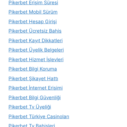
Pikerbet Erişim Süresi
Pikerbet Mobil Sürüm
Pikerbet Hesap Girişi
Pikerbet Ücretsiz Bahis
Pikerbet Kayıt Dikkatleri
Pikerbet Üyelik Belgeleri
Pikerbet Hizmet İşlevleri
Pikerbet Bilgi Koruma
Pikerbet Şikayet Hattı
Pikerbet İnternet Erişimi
Pikerbet Bilgi Güvenliği
Pikerbet Tv Üyeliği
Pikerbet Türkiye Casinoları
Pikerbet Tv Bahisleri