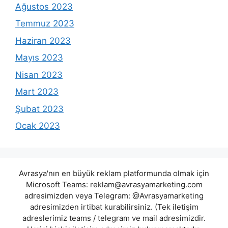
Ağustos 2023
Temmuz 2023
Haziran 2023
Mayıs 2023
Nisan 2023
Mart 2023
Şubat 2023
Ocak 2023
Avrasya'nın en büyük reklam platformunda olmak için
Microsoft Teams:
reklam@avrasyamarketing.com
adresimizden veya Telegram: @Avrasyamarketing
adresimizden irtibat kurabilirsiniz. (Tek iletişim
adreslerimiz teams / telegram ve mail adresimizdir.