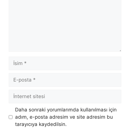
İsim
E-
posta
İnternet
sitesi
Daha sonraki yorumlarımda kullanılması için
adım, e-posta adresim ve site adresim bu
tarayıcıya kaydedilsin.