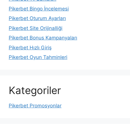
Pikerbet Bingo İncelemesi
Pikerbet Oturum Ayarları
Pikerbet Site Orijinalliği
Pikerbet Bonus Kampanyaları
Pikerbet Hızlı Giriş
Pikerbet Oyun Tahminleri
Kategoriler
Pikerbet Promosyonlar