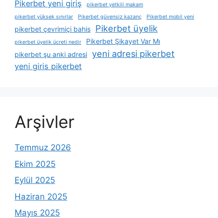
Pikerbet yeni giriş
pikerbet yetkili makam
pikerbet yüksek sınırlar
Pikerbet güvensiz kazanç
Pikerbet mobil yeni
Pikerbet üyelik
pikerbet çevrimiçi bahis
Pikerbet Şikayet Var Mı
pikerbet üyelik ücreti nedir
yeni adresi pikerbet
pikerbet şu anki adresi
yeni giris pikerbet
Arşivler
Temmuz 2026
Ekim 2025
Eylül 2025
Haziran 2025
Mayıs 2025