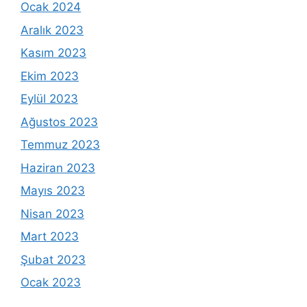
Ocak 2024
Aralık 2023
Kasım 2023
Ekim 2023
Eylül 2023
Ağustos 2023
Temmuz 2023
Haziran 2023
Mayıs 2023
Nisan 2023
Mart 2023
Şubat 2023
Ocak 2023