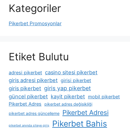
Kategoriler
Pikerbet Promosyonlar
Etiket Bulutu
casino sitesi pikerbet
adresi pikerbet
giris adresi pikerbet
girisi pikerbet
giris yap pikerbet
giris pikerbet
güncel pikerbet
kayit pikerbet
mobil pikerbet
Pikerbet Adres
pikerbet adres değişikliği
Pikerbet Adresi
pikerbet adres güncelleme
Pikerbet Bahis
pikerbet anında siteye giriş