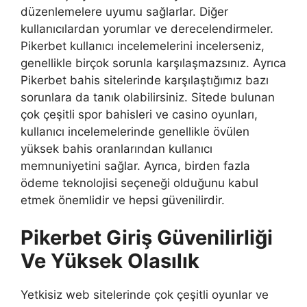
düzenlemelere uyumu sağlarlar. Diğer
kullanıcılardan yorumlar ve derecelendirmeler.
Pikerbet kullanıcı incelemelerini incelerseniz,
genellikle birçok sorunla karşılaşmazsınız. Ayrıca
Pikerbet bahis sitelerinde karşılaştığımız bazı
sorunlara da tanık olabilirsiniz. Sitede bulunan
çok çeşitli spor bahisleri ve casino oyunları,
kullanıcı incelemelerinde genellikle övülen
yüksek bahis oranlarından kullanıcı
memnuniyetini sağlar. Ayrıca, birden fazla
ödeme teknolojisi seçeneği olduğunu kabul
etmek önemlidir ve hepsi güvenilirdir.
Pikerbet Giriş Güvenilirliği
Ve Yüksek Olasılık
Yetkisiz web sitelerinde çok çeşitli oyunlar ve