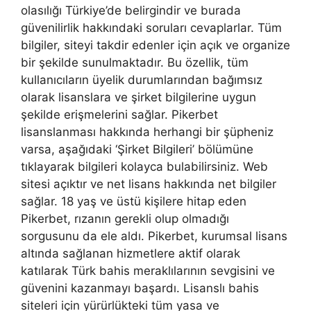
olasılığı Türkiye’de belirgindir ve burada
güvenilirlik hakkındaki soruları cevaplarlar. Tüm
bilgiler, siteyi takdir edenler için açık ve organize
bir şekilde sunulmaktadır. Bu özellik, tüm
kullanıcıların üyelik durumlarından bağımsız
olarak lisanslara ve şirket bilgilerine uygun
şekilde erişmelerini sağlar. Pikerbet
lisanslanması hakkında herhangi bir şüpheniz
varsa, aşağıdaki ‘Şirket Bilgileri’ bölümüne
tıklayarak bilgileri kolayca bulabilirsiniz. Web
sitesi açıktır ve net lisans hakkında net bilgiler
sağlar. 18 yaş ve üstü kişilere hitap eden
Pikerbet, rızanın gerekli olup olmadığı
sorgusunu da ele aldı. Pikerbet, kurumsal lisans
altında sağlanan hizmetlere aktif olarak
katılarak Türk bahis meraklılarının sevgisini ve
güvenini kazanmayı başardı. Lisanslı bahis
siteleri için yürürlükteki tüm yasa ve