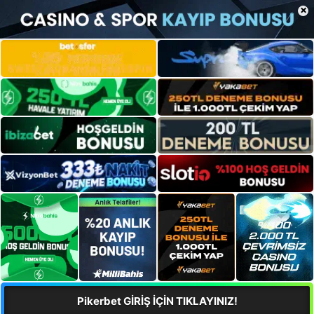
×
Pikerbet GİRİŞ İÇİN TIKLAYINIZ!