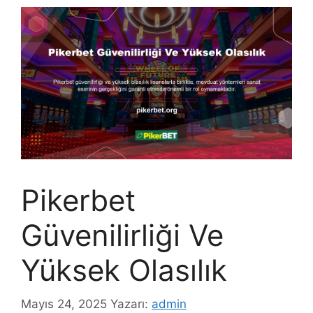
Pikerbet
Güvenilirliği Ve
Yüksek Olasılık
Mayıs 24, 2025
Yazarı:
admin