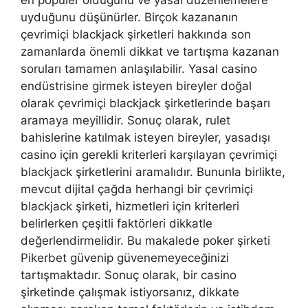
en popüler olduğunu ve yasal düzenlemelere
uyduğunu düşünürler. Birçok kazananın
çevrimiçi blackjack şirketleri hakkında son
zamanlarda önemli dikkat ve tartışma kazanan
soruları tamamen anlaşılabilir. Yasal casino
endüstrisine girmek isteyen bireyler doğal
olarak çevrimiçi blackjack şirketlerinde başarı
aramaya meyillidir. Sonuç olarak, rulet
bahislerine katılmak isteyen bireyler, yasadışı
casino için gerekli kriterleri karşılayan çevrimiçi
blackjack şirketlerini aramalıdır. Bununla birlikte,
mevcut dijital çağda herhangi bir çevrimiçi
blackjack şirketi, hizmetleri için kriterleri
belirlerken çeşitli faktörleri dikkatle
değerlendirmelidir. Bu makalede poker şirketi
Pikerbet güvenip güvenemeyeceğinizi
tartışmaktadır. Sonuç olarak, bir casino
şirketinde çalışmak istiyorsanız, dikkate