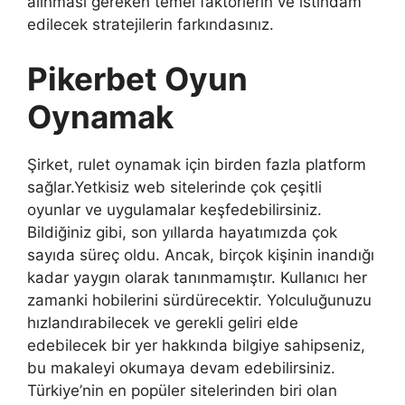
alınması gereken temel faktörlerin ve istihdam
edilecek stratejilerin farkındasınız.
Pikerbet Oyun
Oynamak
Şirket, rulet oynamak için birden fazla platform
sağlar.Yetkisiz web sitelerinde çok çeşitli
oyunlar ve uygulamalar keşfedebilirsiniz.
Bildiğiniz gibi, son yıllarda hayatımızda çok
sayıda süreç oldu. Ancak, birçok kişinin inandığı
kadar yaygın olarak tanınmamıştır. Kullanıcı her
zamanki hobilerini sürdürecektir. Yolculuğunuzu
hızlandırabilecek ve gerekli geliri elde
edebilecek bir yer hakkında bilgiye sahipseniz,
bu makaleyi okumaya devam edebilirsiniz.
Türkiye’nin en popüler sitelerinden biri olan