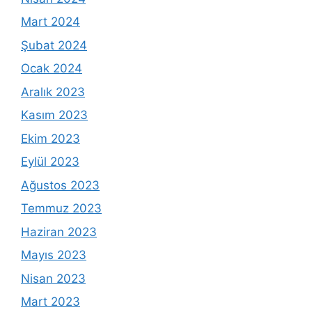
Mart 2024
Şubat 2024
Ocak 2024
Aralık 2023
Kasım 2023
Ekim 2023
Eylül 2023
Ağustos 2023
Temmuz 2023
Haziran 2023
Mayıs 2023
Nisan 2023
Mart 2023