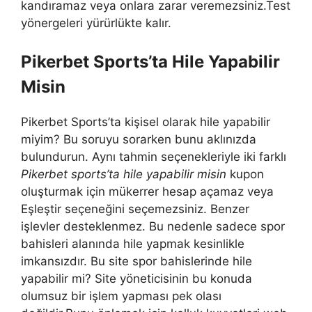
kandıramaz veya onlara zarar veremezsiniz.Test
yönergeleri yürürlükte kalır.
Pikerbet Sports’ta Hile Yapabilir
Misin
Pikerbet Sports’ta kişisel olarak hile yapabilir
miyim? Bu soruyu sorarken bunu aklınızda
bulundurun. Aynı tahmin seçenekleriyle iki farklı
Pikerbet sports’ta hile yapabilir misin
kupon
oluşturmak için mükerrer hesap açamaz veya
Eşleştir seçeneğini seçemezsiniz. Benzer
işlevler desteklenmez. Bu nedenle sadece spor
bahisleri alanında hile yapmak kesinlikle
imkansızdır. Bu site spor bahislerinde hile
yapabilir mi? Site yöneticisinin bu konuda
olumsuz bir işlem yapması pek olası