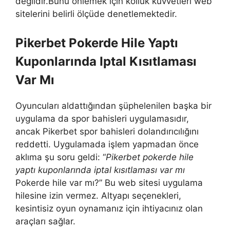
değildir.Bunu önlemek için kolluk kuvvetleri web
sitelerini belirli ölçüde denetlemektedir.
Pikerbet Pokerde Hile Yaptı
Kuponlarında Iptal Kısıtlaması
Var Mı
Oyuncuları aldattığından şüphelenilen başka bir
uygulama da spor bahisleri uygulamasıdır,
ancak Pikerbet spor bahisleri dolandırıcılığını
reddetti. Uygulamada işlem yapmadan önce
aklıma şu soru geldi: “
Pikerbet pokerde hile
yaptı kuponlarında iptal kısıtlaması var mı
Pokerde hile var mı?” Bu web sitesi uygulama
hilesine izin vermez. Altyapı seçenekleri,
kesintisiz oyun oynamanız için ihtiyacınız olan
araçları sağlar.