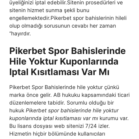
üyeliğinizi iptal edebilir.Sitenin prosedürleri ve
sitenin hizmet sunma şekli bunu
engellemektedir.Pikerbet spor bahislerinin hileli
olup olmadığı sorusunun cevabı her zaman
“hayırdır.
Pikerbet Spor Bahislerinde
Hile Yoktur Kuponlarında
Iptal Kısıtlaması Var Mı
Pikerbet Spor Bahislerinde hile yoktur çünkü
marka önce gelir. AB hukuku kapsamındaki ticari
düzenlemelere tabidir. Sorumlu olduğu bir
hukuk
Pikerbet spor bahislerinde hile yoktur
kuponlarında iptal kısıtlaması var mı
kurumu var.
Bu lisans dosyası web sitenizi 7/24 izler.
Hizmetin hiçbir bölümünde kullanıcıları