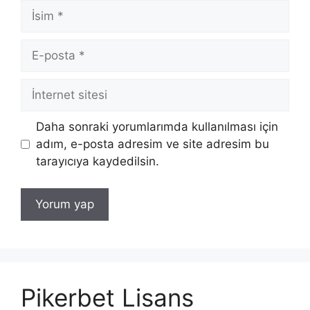
İsim
E-
posta
İnternet
sitesi
Daha sonraki yorumlarımda kullanılması için
adım, e-posta adresim ve site adresim bu
tarayıcıya kaydedilsin.
Pikerbet Lisans