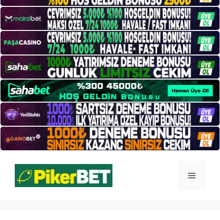
İçeriğe
atla
Menü