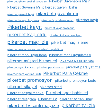
Pikerbet Güvenebilir Misin
pikerbet güven analizi sonuçları
Pikerbet Güvenilir Mi
pikerbet güvenli bahis
pikerbet güvenlir mi
pikerbet güvenli bilgi
pikerbet kayit
pikerbet hesap oluşturma
pikerbet i̇çin ödeme kanıtı
Pikerbet kayıt
pikerbet kayıt prosedürü
pikerbet kaç oldu
pikerbet kullanıcı emniyeti
pikerbet maç izle
pikerbet maç izleme
pikerbet maçlarını canlı nereden i̇zleyebilirim
pikerbet mobil uygulama
pikerbet mobil uygulaması
pikerbet müşteri hizmetleri
Pikerbet Nasıl Bir Site
pikerbet para yatirma
pikerbet oyun kazancı
pikerbet para koruma
Pikerbet Para Çekme
pikerbet para yatırma limiti
pikerbet promosyon
pikerbet promosyon kodu
pikerbet sikayet
pikerbet sitesi
Pikerbet spor bahisleri
Pikerbet sosyal medya
pikerbet telegram
Pikerbet TV
pikerbet tv canli maç
pikerbet tv izle
pikerbet tv canli maç izle