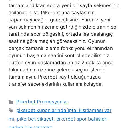
tamamlandıktan sonra yeni bir sayfa sekmesinin
açılacağını ve Pikerbet ana sayfasının
kapanmayacağını göreceksiniz. Farenizi yeni
yan sekmenin üzerine getirdiğinizde ekranın sol
tarafında spor bölgesini, ortada ise başlangıç ​​
saatine göre maçları göreceksiniz. Oyunun
gerçek zamanlı izleme fonksiyonu ekranından
oyunun başlama saatini kontrol edebilirsiniz.
Lütfen oyun başlamadan en az 2 dakika önce
takım adının üzerine gelerek seçim işlemini
tamamlayın. Pikerbet kayıt olduğunuzda
transfer seçeneklerinin kullanımı kolaydır.
Kategoriler
Pikerbet Promosyonlar
Etiketler
pikerbet kuponlarında i̇ptal kısıtlaması var
mı
,
pikerbet sikayet
,
pikerbet spor bahisleri
neden hile yapmaz