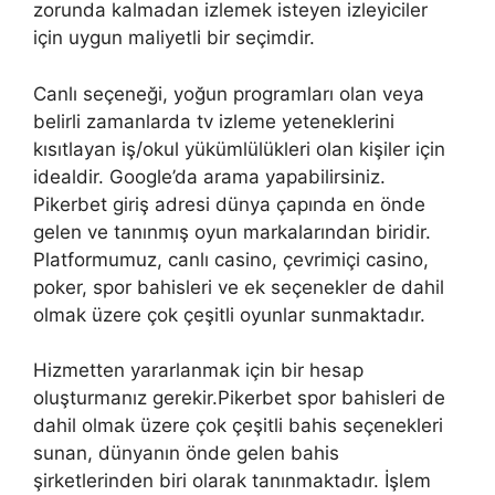
zorunda kalmadan izlemek isteyen izleyiciler
için uygun maliyetli bir seçimdir.
Canlı seçeneği, yoğun programları olan veya
belirli zamanlarda tv izleme yeteneklerini
kısıtlayan iş/okul yükümlülükleri olan kişiler için
idealdir. Google’da arama yapabilirsiniz.
Pikerbet giriş adresi dünya çapında en önde
gelen ve tanınmış oyun markalarından biridir.
Platformumuz, canlı casino, çevrimiçi casino,
poker, spor bahisleri ve ek seçenekler de dahil
olmak üzere çok çeşitli oyunlar sunmaktadır.
Hizmetten yararlanmak için bir hesap
oluşturmanız gerekir.Pikerbet spor bahisleri de
dahil olmak üzere çok çeşitli bahis seçenekleri
sunan, dünyanın önde gelen bahis
şirketlerinden biri olarak tanınmaktadır. İşlem