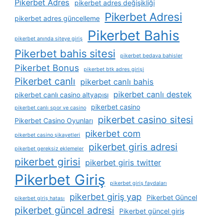
Pikerbet Adres
pikerbet adres değişikliği
Pikerbet Adresi
pikerbet adres güncelleme
Pikerbet Bahis
pikerbet anında siteye giriş
Pikerbet bahis sitesi
pikerbet bedava bahisler
Pikerbet Bonus
pikerbet btk adres girişi
Pikerbet canlı
pikerbet canlı bahis
pikerbet canlı destek
pikerbet canlı casino altyapısı
pikerbet casino
pikerbet canlı spor ve casino
pikerbet casino sitesi
Pikerbet Casino Oyunları
pikerbet com
pikerbet casino şikayetleri
pikerbet giris adresi
pikerbet gereksiz eklemeler
pikerbet girisi
pikerbet giris twitter
Pikerbet Giriş
pikerbet giriş faydaları
pikerbet giriş yap
Pikerbet Güncel
pikerbet giriş hatası
pikerbet güncel adresi
Pikerbet güncel giriş