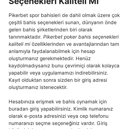
Seçenekleri Kaliteli Mi
Pikerbet spor bahisleri de dahil olmak üzere çok
çeşitli bahis seçenekleri sunan, dünyanın önde
gelen bahis şirketlerinden biri olarak
tanınmaktadır.
Pikerbet poker bahis seçenekleri
kaliteli mi
özelliklerinden ve avantajlarından tam
anlamıyla faydalanabilmek için hesap
oluşturmanız gerekmektedir. Henüz
kaydolmadıysanız bunu çevrimiçi olarak kolayca
yapabilir veya uygulamamızı indirebilirsiniz.
Kayıt olduktan sonra sizden bir giriş adresi
oluşturmanız istenecektir.
Hesabınıza erişmek ve bahis oynamak için
buradan giriş yapabilirsiniz. Kimlik numaranız
olarak e-posta adresinizi veya cep telefonu
numaranızı seçme seçeneğiniz vardır. Giriş