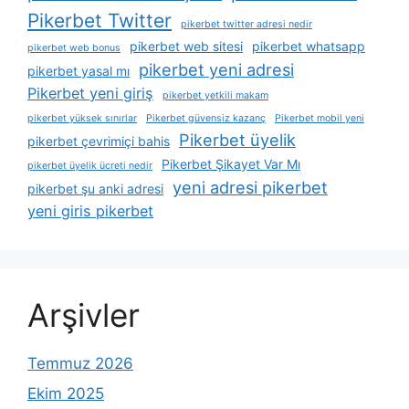
Pikerbet Twitter
pikerbet twitter adresi nedir
pikerbet web sitesi
pikerbet whatsapp
pikerbet web bonus
pikerbet yeni adresi
pikerbet yasal mı
Pikerbet yeni giriş
pikerbet yetkili makam
pikerbet yüksek sınırlar
Pikerbet güvensiz kazanç
Pikerbet mobil yeni
Pikerbet üyelik
pikerbet çevrimiçi bahis
Pikerbet Şikayet Var Mı
pikerbet üyelik ücreti nedir
yeni adresi pikerbet
pikerbet şu anki adresi
yeni giris pikerbet
Arşivler
Temmuz 2026
Ekim 2025