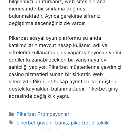
bilgilerinizi unutursanız, web sitesinin ana
menüsünde bir sıfırlama düğmesi
bulunmaktadır. Ayrıca gerekirse şifrenizi
değiştirme seçeneğiniz de vardır.
Pikerbet sosyal oyun platformu şu anda
katılımcıların mevcut hesap kullanıcı adı ve
şifrelerini kullanarak giriş yaparak heyecan verici
ödüller kazanabilecekleri bir yarışmaya ev
sahipliği yapıyor. Pikerbet müşterilerine çevrimiçi
casino hizmetleri sunan bir şirkettir. Web
sitemizde Pikerbet hesap ayrıntıları ve müşteri
destek kaynakları bulunmaktadır. Pikerbet giriş
adresinde değişiklik yaptı.
Kategoriler
Pikerbet Promosyonlar
Etiketler
pikerbet güvenli bahis
,
pikerbet ortaklık