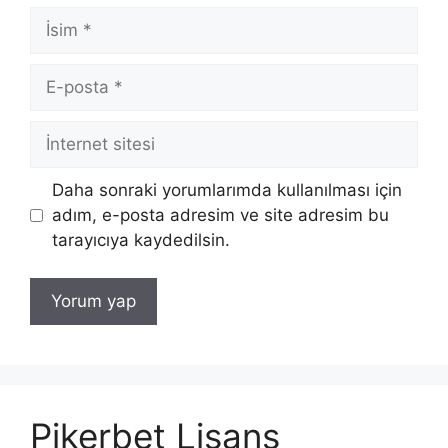
İsim
E-
posta
İnternet
sitesi
Daha sonraki yorumlarımda kullanılması için
adım, e-posta adresim ve site adresim bu
tarayıcıya kaydedilsin.
Pikerbet Lisans