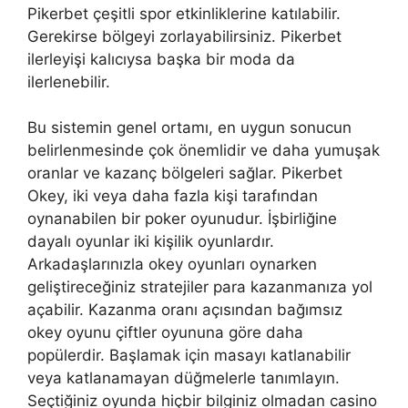
Pikerbet çeşitli spor etkinliklerine katılabilir.
Gerekirse bölgeyi zorlayabilirsiniz. Pikerbet
ilerleyişi kalıcıysa başka bir moda da
ilerlenebilir.
Bu sistemin genel ortamı, en uygun sonucun
belirlenmesinde çok önemlidir ve daha yumuşak
oranlar ve kazanç bölgeleri sağlar. Pikerbet
Okey, iki veya daha fazla kişi tarafından
oynanabilen bir poker oyunudur. İşbirliğine
dayalı oyunlar iki kişilik oyunlardır.
Arkadaşlarınızla okey oyunları oynarken
geliştireceğiniz stratejiler para kazanmanıza yol
açabilir. Kazanma oranı açısından bağımsız
okey oyunu çiftler oyununa göre daha
popülerdir. Başlamak için masayı katlanabilir
veya katlanamayan düğmelerle tanımlayın.
Seçtiğiniz oyunda hiçbir bilginiz olmadan casino