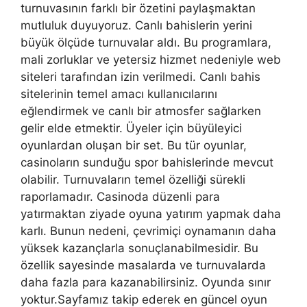
turnuvasının farklı bir özetini paylaşmaktan
mutluluk duyuyoruz. Canlı bahislerin yerini
büyük ölçüde turnuvalar aldı. Bu programlara,
mali zorluklar ve yetersiz hizmet nedeniyle web
siteleri tarafından izin verilmedi. Canlı bahis
sitelerinin temel amacı kullanıcılarını
eğlendirmek ve canlı bir atmosfer sağlarken
gelir elde etmektir. Üyeler için büyüleyici
oyunlardan oluşan bir set. Bu tür oyunlar,
casinoların sunduğu spor bahislerinde mevcut
olabilir. Turnuvaların temel özelliği sürekli
raporlamadır. Casinoda düzenli para
yatırmaktan ziyade oyuna yatırım yapmak daha
karlı. Bunun nedeni, çevrimiçi oynamanın daha
yüksek kazançlarla sonuçlanabilmesidir. Bu
özellik sayesinde masalarda ve turnuvalarda
daha fazla para kazanabilirsiniz. Oyunda sınır
yoktur.Sayfamız takip ederek en güncel oyun