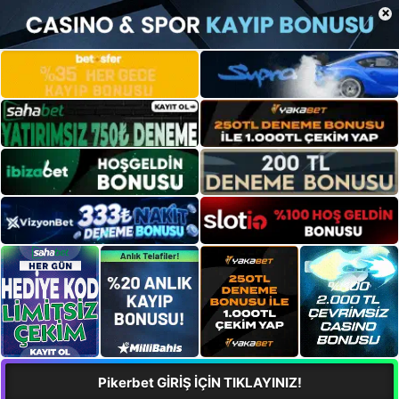
×
Pikerbet GİRİŞ İÇİN TIKLAYINIZ!