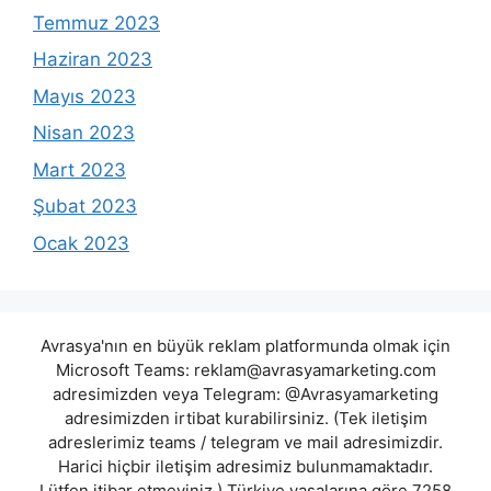
Temmuz 2023
Haziran 2023
Mayıs 2023
Nisan 2023
Mart 2023
Şubat 2023
Ocak 2023
Avrasya'nın en büyük reklam platformunda olmak için
Microsoft Teams:
reklam@avrasyamarketing.com
adresimizden veya Telegram: @Avrasyamarketing
adresimizden irtibat kurabilirsiniz. (Tek iletişim
adreslerimiz teams / telegram ve mail adresimizdir.
Harici hiçbir iletişim adresimiz bulunmamaktadır.
Lütfen itibar etmeyiniz.) Türkiye yasalarına göre 7258