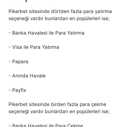
Pikerbet sitesinde dörtden fazla para yatırma
seçeneği vardır bunlardan en popülerleri ise;
- Banka Havalesi ile Para Yatırma
- Visa ile Para Yatırma
- Papara
- Anında Havale
- Payfix
Pikerbet sitesinde birden fazla para çekme
seçeneği vardır bunlardan en popülerleri ise;
- Banka Havalesi ile Para Çekme