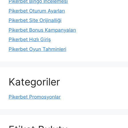
Pikerbet Bingo İncelemesi
Pikerbet Oturum Ayarları
Pikerbet Site Orijinalliği
Pikerbet Bonus Kampanyaları
Pikerbet Hızlı Giriş
Pikerbet Oyun Tahminleri
Kategoriler
Pikerbet Promosyonlar