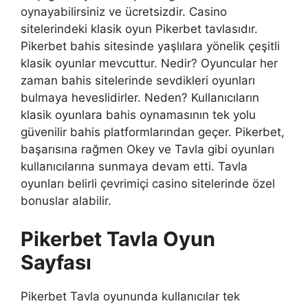
oynayabilirsiniz ve ücretsizdir. Casino
sitelerindeki klasik oyun Pikerbet tavlasıdır.
Pikerbet bahis sitesinde yaşlılara yönelik çeşitli
klasik oyunlar mevcuttur. Nedir? Oyuncular her
zaman bahis sitelerinde sevdikleri oyunları
bulmaya heveslidirler. Neden? Kullanıcıların
klasik oyunlara bahis oynamasının tek yolu
güvenilir bahis platformlarından geçer. Pikerbet,
başarısına rağmen Okey ve Tavla gibi oyunları
kullanıcılarına sunmaya devam etti. Tavla
oyunları belirli çevrimiçi casino sitelerinde özel
bonuslar alabilir.
Pikerbet Tavla Oyun
Sayfası
Pikerbet Tavla oyununda kullanıcılar tek