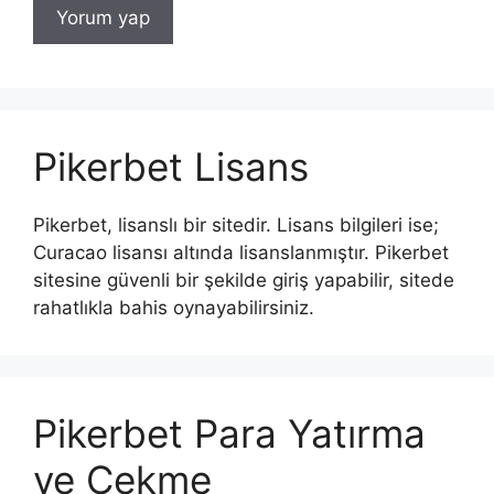
Pikerbet Lisans
Pikerbet, lisanslı bir sitedir. Lisans bilgileri ise;
Curacao lisansı altında lisanslanmıştır. Pikerbet
sitesine güvenli bir şekilde giriş yapabilir, sitede
rahatlıkla bahis oynayabilirsiniz.
Pikerbet Para Yatırma
ve Çekme