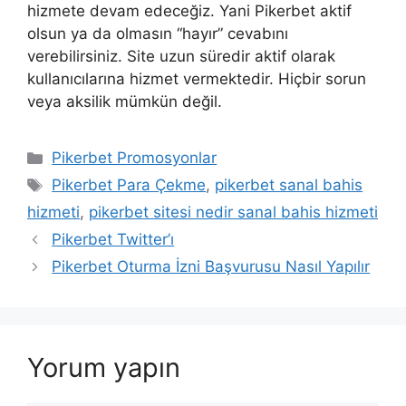
hizmete devam edeceğiz. Yani Pikerbet aktif
olsun ya da olmasın “hayır” cevabını
verebilirsiniz. Site uzun süredir aktif olarak
kullanıcılarına hizmet vermektedir. Hiçbir sorun
veya aksilik mümkün değil.
Kategoriler
Pikerbet Promosyonlar
Etiketler
Pikerbet Para Çekme
,
pikerbet sanal bahis
hizmeti
,
pikerbet sitesi nedir sanal bahis hizmeti
Pikerbet Twitter’ı
Pikerbet Oturma İzni Başvurusu Nasıl Yapılır
Yorum yapın