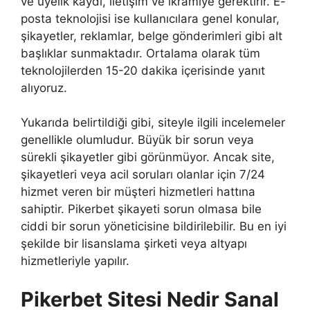
ve üyelik kaydı, iletişim ve ikramiye gerektirir. E-
posta teknolojisi ise kullanıcılara genel konular,
şikayetler, reklamlar, belge gönderimleri gibi alt
başlıklar sunmaktadır. Ortalama olarak tüm
teknolojilerden 15-20 dakika içerisinde yanıt
alıyoruz.
Yukarıda belirtildiği gibi, siteyle ilgili incelemeler
genellikle olumludur. Büyük bir sorun veya
sürekli şikayetler gibi görünmüyor. Ancak site,
şikayetleri veya acil soruları olanlar için 7/24
hizmet veren bir müşteri hizmetleri hattına
sahiptir. Pikerbet şikayeti sorun olmasa bile
ciddi bir sorun yöneticisine bildirilebilir. Bu en iyi
şekilde bir lisanslama şirketi veya altyapı
hizmetleriyle yapılır.
Pikerbet Sitesi Nedir Sanal