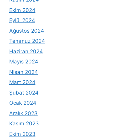
Ekim 2024
Eylül 2024
Ağustos 2024
Temmuz 2024
Haziran 2024
Mayıs 2024
Nisan 2024
Mart 2024
Şubat 2024
Ocak 2024
Aralık 2023
Kasım 2023
Ekim 2023