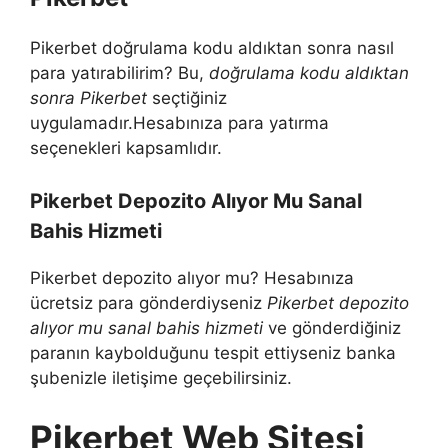
Pikerbet doğrulama kodu aldıktan sonra nasıl
para yatırabilirim? Bu,
doğrulama kodu aldıktan
sonra Pikerbet
seçtiğiniz
uygulamadır.Hesabınıza para yatırma
seçenekleri kapsamlıdır.
Pikerbet Depozito Alıyor Mu Sanal
Bahis Hizmeti
Pikerbet depozito alıyor mu? Hesabınıza
ücretsiz para gönderdiyseniz
Pikerbet depozito
alıyor mu sanal bahis hizmeti
ve gönderdiğiniz
paranın kaybolduğunu tespit ettiyseniz banka
şubenizle iletişime geçebilirsiniz.
Pikerbet Web Sitesi