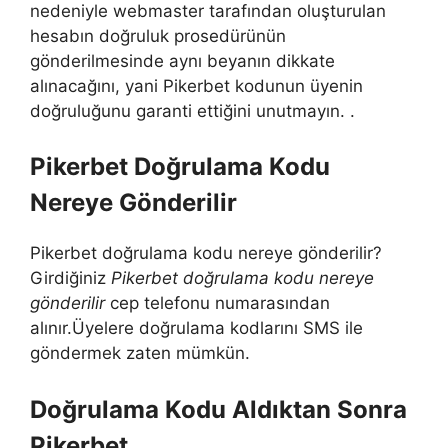
nedeniyle webmaster tarafından oluşturulan
hesabın doğruluk prosedürünün
gönderilmesinde aynı beyanın dikkate
alınacağını, yani Pikerbet kodunun üyenin
doğruluğunu garanti ettiğini unutmayın. .
Pikerbet Doğrulama Kodu
Nereye Gönderilir
Pikerbet doğrulama kodu nereye gönderilir?
Girdiğiniz
Pikerbet doğrulama kodu nereye
gönderilir
cep telefonu numarasından
alınır.Üyelere doğrulama kodlarını SMS ile
göndermek zaten mümkün.
Doğrulama Kodu Aldıktan Sonra
Pikerbet