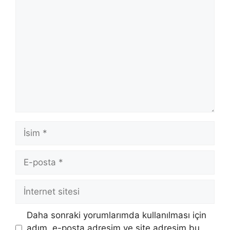
Yorum
İsim
E-
posta
İnternet
sitesi
Daha sonraki yorumlarımda kullanılması için
adım, e-posta adresim ve site adresim bu