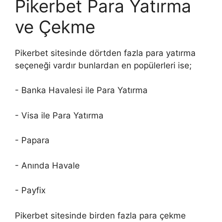
Pikerbet Para Yatırma
ve Çekme
Pikerbet sitesinde dörtden fazla para yatırma
seçeneği vardır bunlardan en popülerleri ise;
- Banka Havalesi ile Para Yatırma
- Visa ile Para Yatırma
- Papara
- Anında Havale
- Payfix
Pikerbet sitesinde birden fazla para çekme