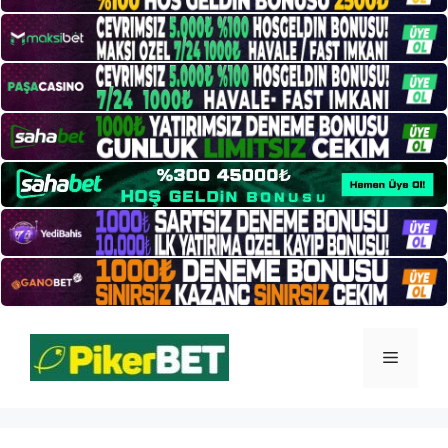
İçeriğe
atla
Menü