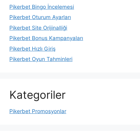
Pikerbet Bingo İncelemesi
Pikerbet Oturum Ayarları
Pikerbet Site Orijinalliği
Pikerbet Bonus Kampanyaları
Pikerbet Hızlı Giriş
Pikerbet Oyun Tahminleri
Kategoriler
Pikerbet Promosyonlar