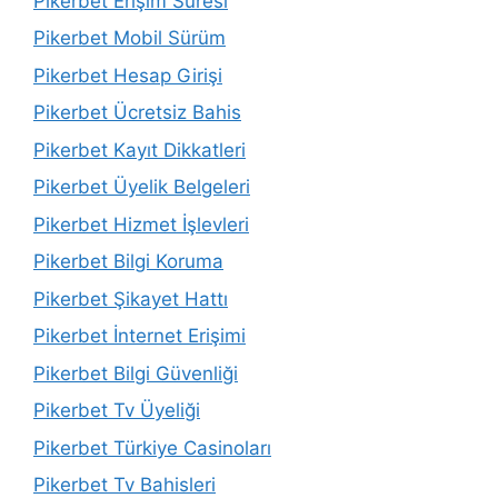
Pikerbet Erişim Süresi
Pikerbet Mobil Sürüm
Pikerbet Hesap Girişi
Pikerbet Ücretsiz Bahis
Pikerbet Kayıt Dikkatleri
Pikerbet Üyelik Belgeleri
Pikerbet Hizmet İşlevleri
Pikerbet Bilgi Koruma
Pikerbet Şikayet Hattı
Pikerbet İnternet Erişimi
Pikerbet Bilgi Güvenliği
Pikerbet Tv Üyeliği
Pikerbet Türkiye Casinoları
Pikerbet Tv Bahisleri