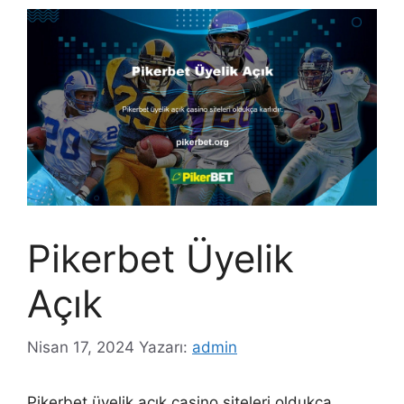
Pikerbet Üyelik
Açık
Nisan 17, 2024
Yazarı:
admin
Pikerbet üyelik açık casino siteleri oldukça