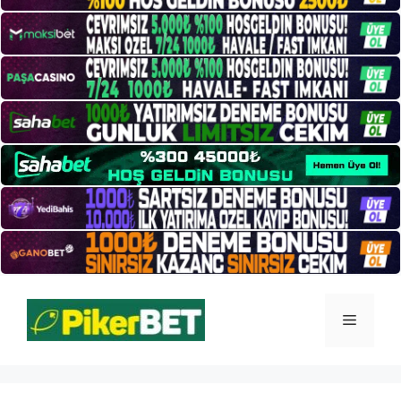
İçeriğe
atla
Menü