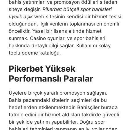
bahis yatırımları ve promosyon ödülleri siteden
siteye değişir.
Pikerbet bütçeli spor bahisleri
üyelik açık
web sitesinin kendisi bir hizmet tesisi
olduğundan, ilgili verilerin toplanması en önemli
önceliktir. Yasal bir lisans altında hizmet
sunmak. Casino oyunları ve spor bahisleri
hakkında detaylı bilgi sağlar. Kullanımı kolay,
toplu ödeme kataloğu.
Pikerbet Yüksek
Performanslı Paralar
Üyelere birçok yararlı promosyon sağlayın.
Bahis pazarındaki sitelerin seçimleri de bu
hedeflerden etkilenmektedir. Bahisçiler burada
tatmin edici bir hizmet aldıkları takdirde güvenli
bir şekilde yatırım yapabilirler. Doğru spor
bahisleri tahminleri yapmanın en iyi yollarından