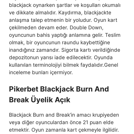
blackjack oynarken şartlar ve koşulları okumalı
ve dikkate almalıdır. Kaydırma, blackjackte
anlaşma talep etmenin bir yoludur. Oyun kart
çekilmeden devam eder. Double Down,
oyuncunun bahis yaptığı anlamına gelir. Teslim
olmak, bir oyuncunun raundu kaybettiğine
inandığınız zamandır. Sigorta kartı verildiğinde
depozitonun yarısı iade edilecektir. Oyunda
kullanılan terminolojiyi bilmek faydalıdır.Genel
inceleme bunları içermiyor.
Pikerbet Blackjack Burn And
Break Üyelik Açık
Blackjack Burn and Break’in amacı krupiyeden
veya diğer oyunculardan önce 21 puan elde
etmektir. Oyun zamanla kart çekmeyle ilgilidir.