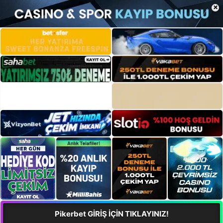
×
Pikerbet GİRİŞ İÇİN TIKLAYINIZ!