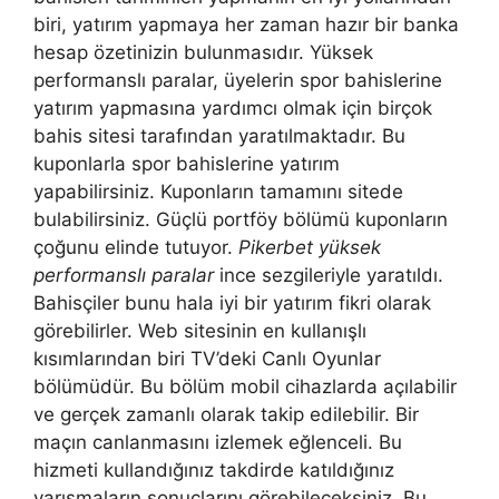
biri, yatırım yapmaya her zaman hazır bir banka
hesap özetinizin bulunmasıdır. Yüksek
performanslı paralar, üyelerin spor bahislerine
yatırım yapmasına yardımcı olmak için birçok
bahis sitesi tarafından yaratılmaktadır. Bu
kuponlarla spor bahislerine yatırım
yapabilirsiniz. Kuponların tamamını sitede
bulabilirsiniz. Güçlü portföy bölümü kuponların
çoğunu elinde tutuyor.
Pikerbet yüksek
performanslı paralar
ince sezgileriyle yaratıldı.
Bahisçiler bunu hala iyi bir yatırım fikri olarak
görebilirler. Web sitesinin en kullanışlı
kısımlarından biri TV’deki Canlı Oyunlar
bölümüdür. Bu bölüm mobil cihazlarda açılabilir
ve gerçek zamanlı olarak takip edilebilir. Bir
maçın canlanmasını izlemek eğlenceli. Bu
hizmeti kullandığınız takdirde katıldığınız
yarışmaların sonuçlarını görebileceksiniz. Bu