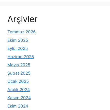
Arşivler
Temmuz 2026
Ekim 2025
Eylül 2025
Haziran 2025
Mayıs 2025
Şubat 2025
Ocak 2025
Aralık 2024
Kasım 2024
Ekim 2024