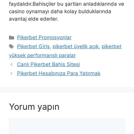
faydalıdır.Bahisçiler bu şartları anladıklarında ve
casino oynamayı daha kolay bulduklarında
avantaj elde ederler.
Kategoriler
Pikerbet Promosyonlar
Etiketler
Pikerbet Giriş
,
pikerbet üyelik açık
,
pikerbet
yüksek performanslı paralar
Canlı Pikerbet Bahis Sitesi
Pikerbet Hesabınıza Para Yatırmak
Yorum yapın
Yorum