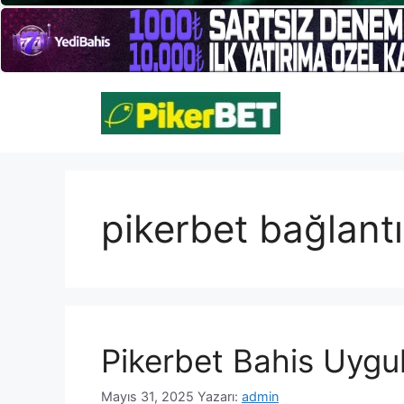
İçeriğe
atla
pikerbet bağlant
Pikerbet Bahis Uygu
Mayıs 31, 2025
Yazarı:
admin