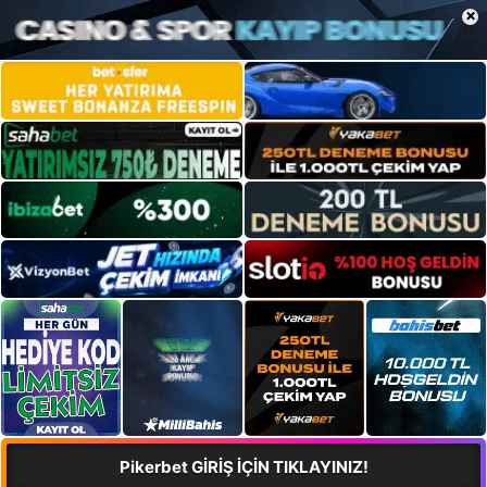
×
Pikerbet GİRİŞ İÇİN TIKLAYINIZ!