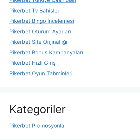
Pikerbet Türkiye Casinoları
Pikerbet Tv Bahisleri
Pikerbet Bingo İncelemesi
Pikerbet Oturum Ayarları
Pikerbet Site Orijinalliği
Pikerbet Bonus Kampanyaları
Pikerbet Hızlı Giriş
Pikerbet Oyun Tahminleri
Kategoriler
Pikerbet Promosyonlar