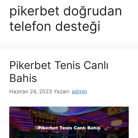
pikerbet doğrudan
telefon desteği
Pikerbet Tenis Canlı
Bahis
Haziran 24, 2023
Yazarı:
admin