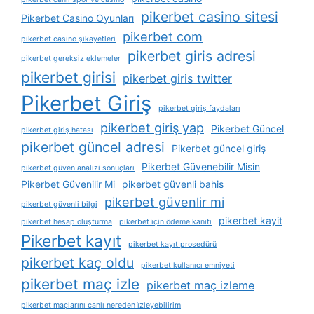
pikerbet casino sitesi
Pikerbet Casino Oyunları
pikerbet com
pikerbet casino şikayetleri
pikerbet giris adresi
pikerbet gereksiz eklemeler
pikerbet girisi
pikerbet giris twitter
Pikerbet Giriş
pikerbet giriş faydaları
pikerbet giriş yap
Pikerbet Güncel
pikerbet giriş hatası
pikerbet güncel adresi
Pikerbet güncel giriş
Pikerbet Güvenebilir Misin
pikerbet güven analizi sonuçları
Pikerbet Güvenilir Mi
pikerbet güvenli bahis
pikerbet güvenlir mi
pikerbet güvenli bilgi
pikerbet kayit
pikerbet hesap oluşturma
pikerbet i̇çin ödeme kanıtı
Pikerbet kayıt
pikerbet kayıt prosedürü
pikerbet kaç oldu
pikerbet kullanıcı emniyeti
pikerbet maç izle
pikerbet maç izleme
pikerbet maçlarını canlı nereden i̇zleyebilirim