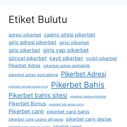
Etiket Bulutu
casino sitesi pikerbet
adresi pikerbet
giris adresi pikerbet
girisi pikerbet
giris yap pikerbet
giris pikerbet
güncel pikerbet
kayit pikerbet
mobil pikerbet
Pikerbet Adres
pikerbet adres değişikliği
Pikerbet Adresi
pikerbet adres güncelleme
Pikerbet Bahis
pikerbet anında siteye giriş
Pikerbet bahis sitesi
pikerbet bedava bahisler
Pikerbet Bonus
pikerbet btk adres girişi
Pikerbet canlı
pikerbet canlı bahis
pikerbet canlı destek
pikerbet canlı casino altyapısı
pikerbet casino
pikerbet canlı spor ve casino