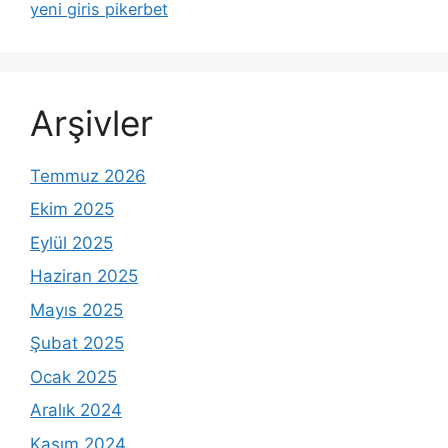
yeni giris pikerbet
Arşivler
Temmuz 2026
Ekim 2025
Eylül 2025
Haziran 2025
Mayıs 2025
Şubat 2025
Ocak 2025
Aralık 2024
Kasım 2024