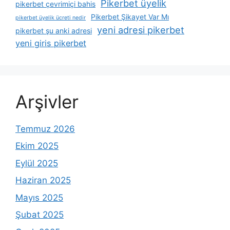
Pikerbet üyelik
pikerbet çevrimiçi bahis
Pikerbet Şikayet Var Mı
pikerbet üyelik ücreti nedir
yeni adresi pikerbet
pikerbet şu anki adresi
yeni giris pikerbet
Arşivler
Temmuz 2026
Ekim 2025
Eylül 2025
Haziran 2025
Mayıs 2025
Şubat 2025