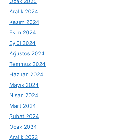
Ocak 2025
Aralık 2024
Kasım 2024
Ekim 2024
Eylül 2024
Ağustos 2024
Temmuz 2024
Haziran 2024
Mayıs 2024
Nisan 2024
Mart 2024
Şubat 2024
Ocak 2024
Aralık 2023