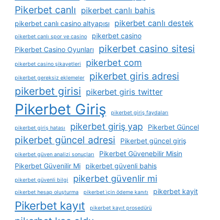
Pikerbet canlı
pikerbet canlı bahis
pikerbet canlı destek
pikerbet canlı casino altyapısı
pikerbet casino
pikerbet canlı spor ve casino
pikerbet casino sitesi
Pikerbet Casino Oyunları
pikerbet com
pikerbet casino şikayetleri
pikerbet giris adresi
pikerbet gereksiz eklemeler
pikerbet girisi
pikerbet giris twitter
Pikerbet Giriş
pikerbet giriş faydaları
pikerbet giriş yap
Pikerbet Güncel
pikerbet giriş hatası
pikerbet güncel adresi
Pikerbet güncel giriş
Pikerbet Güvenebilir Misin
pikerbet güven analizi sonuçları
Pikerbet Güvenilir Mi
pikerbet güvenli bahis
pikerbet güvenlir mi
pikerbet güvenli bilgi
pikerbet kayit
pikerbet hesap oluşturma
pikerbet i̇çin ödeme kanıtı
Pikerbet kayıt
pikerbet kayıt prosedürü