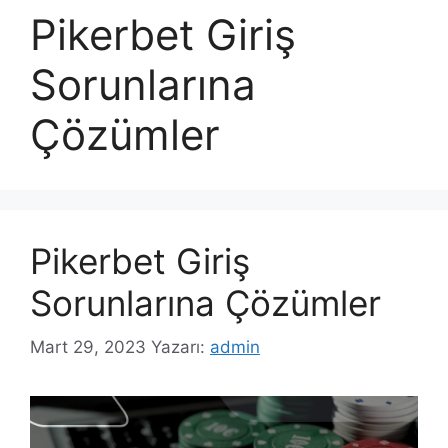
Pikerbet Giriş
Sorunlarına
Çözümler
Pikerbet Giriş
Sorunlarına Çözümler
Mart 29, 2023
Yazarı:
admin