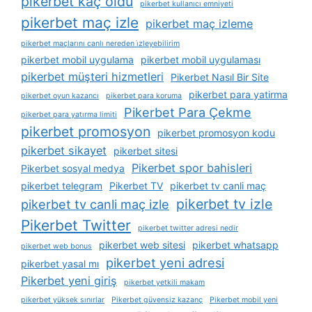
pikerbet kaç oldu
pikerbet kullanıcı emniyeti
pikerbet maç izle
pikerbet maç izleme
pikerbet maçlarını canlı nereden i̇zleyebilirim
pikerbet mobil uygulama
pikerbet mobil uygulaması
pikerbet müşteri hizmetleri
Pikerbet Nasıl Bir Site
pikerbet para yatirma
pikerbet oyun kazancı
pikerbet para koruma
Pikerbet Para Çekme
pikerbet para yatırma limiti
pikerbet promosyon
pikerbet promosyon kodu
pikerbet sikayet
pikerbet sitesi
Pikerbet spor bahisleri
Pikerbet sosyal medya
pikerbet telegram
Pikerbet TV
pikerbet tv canli maç
pikerbet tv izle
pikerbet tv canli maç izle
Pikerbet Twitter
pikerbet twitter adresi nedir
pikerbet web sitesi
pikerbet whatsapp
pikerbet web bonus
pikerbet yeni adresi
pikerbet yasal mı
Pikerbet yeni giriş
pikerbet yetkili makam
pikerbet yüksek sınırlar
Pikerbet güvensiz kazanç
Pikerbet mobil yeni