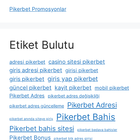
Pikerbet Promosyonlar
Etiket Bulutu
casino sitesi pikerbet
adresi pikerbet
giris adresi pikerbet
girisi pikerbet
giris yap pikerbet
giris pikerbet
güncel pikerbet
kayit pikerbet
mobil pikerbet
Pikerbet Adres
pikerbet adres değişikliği
Pikerbet Adresi
pikerbet adres güncelleme
Pikerbet Bahis
pikerbet anında siteye giriş
Pikerbet bahis sitesi
pikerbet bedava bahisler
Pikerbet Bonus
pikerbet btk adres girişi