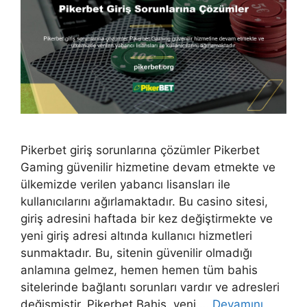
Pikerbet giriş sorunlarına çözümler Pikerbet
Gaming güvenilir hizmetine devam etmekte ve
ülkemizde verilen yabancı lisansları ile
kullanıcılarını ağırlamaktadır. Bu casino sitesi,
giriş adresini haftada bir kez değiştirmekte ve
yeni giriş adresi altında kullanıcı hizmetleri
sunmaktadır. Bu, sitenin güvenilir olmadığı
anlamına gelmez, hemen hemen tüm bahis
sitelerinde bağlantı sorunları vardır ve adresleri
değişmiştir. Pikerbet Bahis, yeni …
Devamını